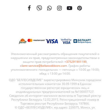
На сегодняшний день мы поставляем наши двери в 21 страну мира. География поставок BELWOODDOORS постоянно расширяется. Качество наших дверей, а также выгодные условия сотрудничества являются ключевыми элементами в развитии нашей сети.
Уполномоченный рассматривать обращения покупателей о
нарушении их прав, предусмотренных законодательством о
защите прав потребителей:
+375291991199
,
client-service@belwooddoors.com
. График работы
уполномоченного: понедельник — пятница: с 10:00 до 19:00;
обед: с 13:00 до 14:00.
ОДО "БЕЛЛЕСИЗДЕЛИЕ" зарегистрировано Минским городским
исполнительным комитетом 30.09.1999 в Едином
государственном регистре юридических лиц и
индивидуальных предпринимателей за №190007727.
Сведения об интернет-магазине включены в Торговый реестр
Республики Беларусь 12.02.2015. Регистрационный номер в
Торговом реестре Республики Беларусь 197866.
© ОДО «БЕЛЛЕСИЗДЕЛИЕ», юр.адрес: 220075, Минск, ул.