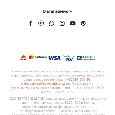
О магазине
На сегодняшний день мы поставляем наши двери в 21 страну мира. География поставок BELWOODDOORS постоянно расширяется. Качество наших дверей, а также выгодные условия сотрудничества являются ключевыми элементами в развитии нашей сети.
Уполномоченный рассматривать обращения покупателей о
нарушении их прав, предусмотренных законодательством о
защите прав потребителей:
+375291991199
,
client-service@belwooddoors.com
. График работы
уполномоченного: понедельник — пятница: с 10:00 до 19:00;
обед: с 13:00 до 14:00.
ОДО "БЕЛЛЕСИЗДЕЛИЕ" зарегистрировано Минским городским
исполнительным комитетом 30.09.1999 в Едином
государственном регистре юридических лиц и
индивидуальных предпринимателей за №190007727.
Сведения об интернет-магазине включены в Торговый реестр