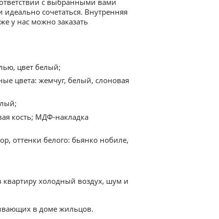
ответствии с выбранными вами
и идеально сочетаться. Внутренняя
же у нас можно заказать
лью, цвет белый;
ые цвета: жемчуг, белый, слоновая
елый;
вая кость; МДФ-накладка
р, оттенки белого: бьянко нобиле,
 квартиру холодный воздух, шум и
живающих в доме жильцов.