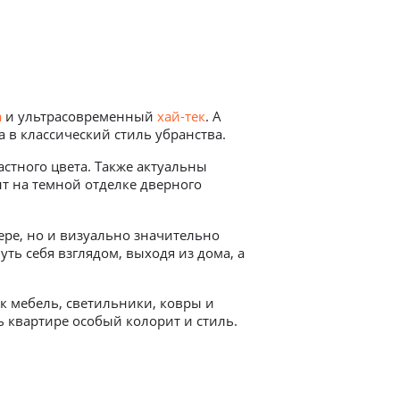
а
и ультрасовременный
хай-тек
. А
 в классический стиль убранства.
тного цвета. Также актуальны
нт на темной отделке дверного
ере, но и визуально значительно
ть себя взглядом, выходя из дома, а
ак мебель, светильники, ковры и
 квартире особый колорит и стиль.