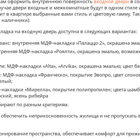
 вам оформить внутреннюю поверхность
входной двери
в со
случае двери входные и межкомнатные будут в одном стиле 
т в квартире выбранные вами стиль и цветовую гамму. Так
 наличники).
ладка на входную дверь доступна в следующих вариантах:
ванс: внутренняя МДФ-накладка «Палаццо-2», окрашена эма
тренняя МДФ-накладка «Роялти», окрашена эмалью, возможн
е: МДФ-накладки «Alta», «Arvika», окрашена эмалью; цвет б
: МДФ-накладка «Франческо», покрытие Эвопро, цвет слоно
белый;
-накладки «Мирелла», покрытие полипропилен; цвета шамбо
ский, ясень рибейра
ирают по разным критериям.
 обеспечить неприкосновенность жилища и не пропускать в
зонирование пространства, обеспечивает комфорт для про