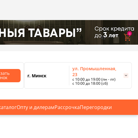
0
bwdby@belwooddoors.by
By
ул. Промышленная,
азать
23
г. Минск
онок
с 10:00 до 19:00 (пн - пт)
с 10:00 до 18:00 (сб)
ул. Сурганова, 88
с 11:00 до 20:00 (пн-сб);
г. Минск
с 10:00 до 18:00 (вс).
каталог
Опту и дилерам
Рассрочка
Перегородки
Смотреть все магазины