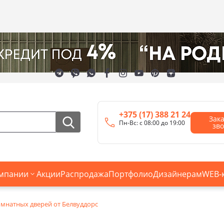
+375 (17) 388 21 24
Зак
Пн-Вс: с 08:00 до 19:00
зв
мпании
Акции
Распродажа
Портфолио
Дизайнерам
WEB-
мнатных дверей от Белвуддорс