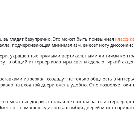
, выглядят безупречно. Это может быть привычная
классик
талла, подчеркивающая минимализм, внесет ноту диссонанса
вери, украшенные прямыми вертикальными линиями контрас
сут в общий интерьер квартиры свет и сделают яркий акце
ставками из зеркал, создадут не только общность в интерь
еркало на входной двери очень удобно. Оно позволяет окину
ежкомнатные двери это такая же важная часть интерьера, к
Именно с помощью единого ансамбля дверей можно придать