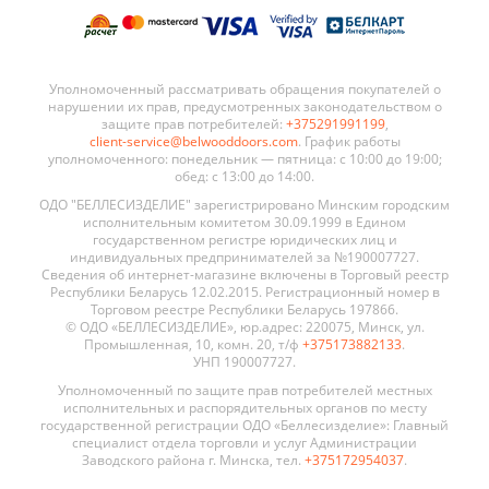
Уполномоченный рассматривать обращения покупателей о
нарушении их прав, предусмотренных законодательством о
защите прав потребителей:
+375291991199
,
client-service@belwooddoors.com
. График работы
уполномоченного: понедельник — пятница: с 10:00 до 19:00;
обед: с 13:00 до 14:00.
ОДО "БЕЛЛЕСИЗДЕЛИЕ" зарегистрировано Минским городским
исполнительным комитетом 30.09.1999 в Едином
государственном регистре юридических лиц и
индивидуальных предпринимателей за №190007727.
Сведения об интернет-магазине включены в Торговый реестр
Республики Беларусь 12.02.2015. Регистрационный номер в
Торговом реестре Республики Беларусь 197866.
© ОДО «БЕЛЛЕСИЗДЕЛИЕ», юр.адрес: 220075, Минск, ул.
Промышленная, 10, комн. 20, т/ф
+375173882133
.
УНП 190007727.
Уполномоченный по защите прав потребителей местных
исполнительных и распорядительных органов по месту
государственной регистрации ОДО «Беллесизделие»: Главный
специалист отдела торговли и услуг Администрации
Заводского района г. Минска, тел.
+375172954037
.