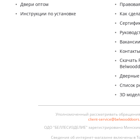
Двери оптом
Правова
Инструкции по установке
Как сдел
Сертифи
Pуководс
Ваканси
Контакт
Скачать 
Belwoodd
Дверные
Список р
3D моде
Уполномоченный рассматривать обращения п
client-service@belwooddoor
ОДО "БЕЛЛЕСИЗДЕЛИЕ" зарегистрировано Минским 
Сведения об интернет-магазине включены в То