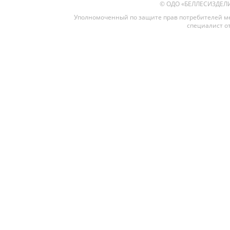
© ОДО «БЕЛЛЕСИЗДЕЛИЕ»
Уполномоченный по защите прав потребителей ме
специалист от
Межкомнатные
Межкомнатные двери
По покрытию
Входные двери
Эмаль
Фурнитура
Шпон
Декор
Деревянные
Зеркало
Специальные двери
Стекло