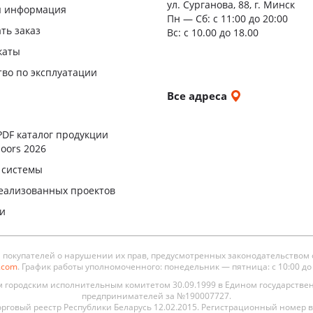
ул. Сурганова, 88, г. Минск
я информация
Пн — Сб:
с 11:00 до 20:00
ать заказ
Вс: с 10.00 до 18.00
каты
тво по эксплуатации
и
Все адреса
ы
PDF каталог продукции
oors 2026
 системы
еализованных проектов
ли
окупателей о нарушении их прав, предусмотренных законодательством 
s.com
. График работы уполномоченного: понедельник — пятница: с 10:00 до 19
городским исполнительным комитетом 30.09.1999 в Едином государстве
предпринимателей за №190007727.
рговый реестр Республики Беларусь 12.02.2015. Регистрационный номер в 