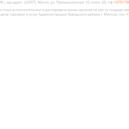
, юр.адрес: 220075, Минск, ул. Промышленная, 10, комн. 20, т/ф
+375173
стных исполнительных и распорядительных органов по месту государств
дела торговли и услуг Администрации Заводского района г. Минска, тел.
+
 двери
По стилю
По цене
По типу
Премиум
Современный
Глухая
Распродажа
Хай Тек
Со сте
Алюмин
Классика
стекля
констр
Прованс
Для ва
Модерн
туалет