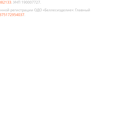
882133
. УНП 190007727.
енной регистрации ОДО «Беллесизделие»: Главный
375172954037
.
По цвету
Белые
клом
Графит
иево-
Жемчуг
нные
укции
Коричневые
нной и
Орех
а