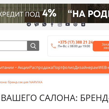
+375 (17) 388 21 24
Зак
Пн-Вс: с 08:00 до 19:00
зв
мпании
Акции
Распродажа
Портфолио
Дизайнерам
WEB-
лона: бренд-секция NARVIKA
ВАШЕГО САЛОНА: БРЕНД