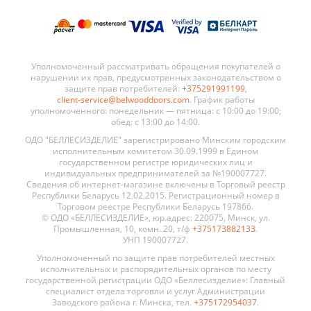
Уполномоченный рассматривать обращения покупателей о
нарушении их прав, предусмотренных законодательством о
защите прав потребителей:
+375291991199
,
client-service@belwooddoors.com
. График работы
уполномоченного: понедельник — пятница: с 10:00 до 19:00;
обед: с 13:00 до 14:00.
ОДО "БЕЛЛЕСИЗДЕЛИЕ" зарегистрировано Минским городским
исполнительным комитетом 30.09.1999 в Едином
государственном регистре юридических лиц и
индивидуальных предпринимателей за №190007727.
Сведения об интернет-магазине включены в Торговый реестр
Республики Беларусь 12.02.2015. Регистрационный номер в
Торговом реестре Республики Беларусь 197866.
© ОДО «БЕЛЛЕСИЗДЕЛИЕ», юр.адрес: 220075, Минск, ул.
Промышленная, 10, комн. 20, т/ф
+375173882133
.
УНП 190007727.
Уполномоченный по защите прав потребителей местных
исполнительных и распорядительных органов по месту
государственной регистрации ОДО «Беллесизделие»: Главный
специалист отдела торговли и услуг Администрации
Заводского района г. Минска, тел.
+375172954037
.