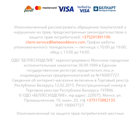
Уполномоченный рассматривать обращения покупателей о
нарушении их прав, предусмотренных законодательством о
защите прав потребителей:
+375291991199
,
client-service@belwooddoors.com
. График работы
уполномоченного: понедельник — пятница: с 10:00 до 19:00;
обед: с 13:00 до 14:00.
ОДО "БЕЛЛЕСИЗДЕЛИЕ" зарегистрировано Минским городским
исполнительным комитетом 30.09.1999 в Едином
государственном регистре юридических лиц и
индивидуальных предпринимателей за №190007727.
Сведения об интернет-магазине включены в Торговый реестр
Республики Беларусь 12.02.2015. Регистрационный номер в
Торговом реестре Республики Беларусь 197866.
© ОДО «БЕЛЛЕСИЗДЕЛИЕ», юр.адрес: 220075, Минск, ул.
Промышленная, 10, комн. 20, т/ф
+375173882133
.
УНП 190007727.
Уполномоченный по защите прав потребителей местных
исполнительных и распорядительных органов по месту
государственной регистрации ОДО «Беллесизделие»: Главный
специалист отдела торговли и услуг Администрации
Заводского района г. Минска, тел.
+375172954037
.