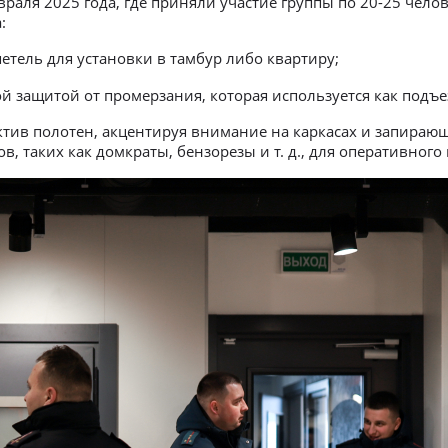
февраля 2025 года, где приняли участие группы по 20-25 че
:
тель для установки в тамбур либо квартиру;
 защитой от промерзания, которая используется как подъе
ив полотен, акцентируя внимание на каркасах и запирающ
таких как домкраты, бензорезы и т. д., для оперативного 