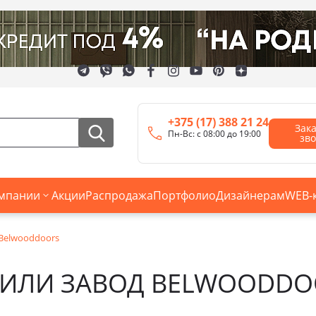
+375 (17) 388 21 24
Зак
Пн-Вс: с 08:00 до 19:00
зв
мпании
Акции
Распродажа
Портфолио
Дизайнерам
WEB-
Belwooddoors
ТИЛИ ЗАВОД BELWOODDO