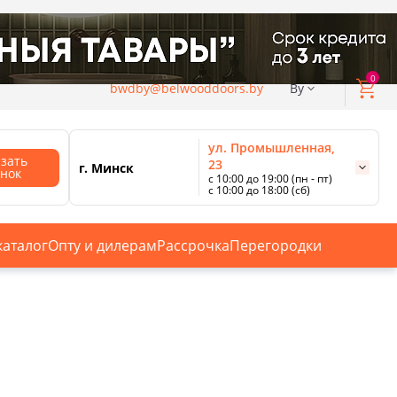
0
bwdby@belwooddoors.by
By
ул. Промышленная,
азать
23
г. Минск
онок
с 10:00 до 19:00 (пн - пт)
с 10:00 до 18:00 (сб)
ул. Сурганова, 88
с 11:00 до 20:00 (пн-сб);
г. Минск
с 10:00 до 18:00 (вс).
каталог
Опту и дилерам
Рассрочка
Перегородки
Смотреть все магазины