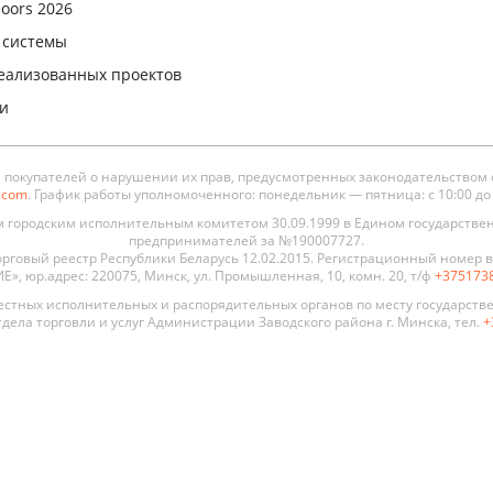
oors 2026
 системы
еализованных проектов
ли
окупателей о нарушении их прав, предусмотренных законодательством 
s.com
. График работы уполномоченного: понедельник — пятница: с 10:00 до 19
городским исполнительным комитетом 30.09.1999 в Едином государстве
предпринимателей за №190007727.
рговый реестр Республики Беларусь 12.02.2015. Регистрационный номер в 
, юр.адрес: 220075, Минск, ул. Промышленная, 10, комн. 20, т/ф
+375173
стных исполнительных и распорядительных органов по месту государств
дела торговли и услуг Администрации Заводского района г. Минска, тел.
+
 двери
По стилю
По цене
По типу