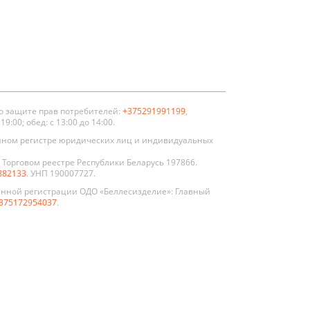
о защите прав потребителей:
+375291991199
,
:00; обед: с 13:00 до 14:00.
нном регистре юридических лиц и индивидуальных
Торговом реестре Республики Беларусь 197866.
882133
. УНП 190007727.
енной регистрации ОДО «Беллесизделие»: Главный
375172954037
.
По цвету