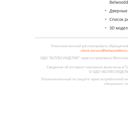
Belwoodd
Дверные
Список р
3D моде
Уполномоченный рассматривать обращения п
client-service@belwooddoor
ОДО "БЕЛЛЕСИЗДЕЛИЕ" зарегистрировано Минским 
Сведения об интернет-магазине включены в То
© ОДО «БЕЛЛЕСИЗДЕЛИЕ»
Уполномоченный по защите прав потребителей ме
специалист от
Межкомнатные
Межкомнатные двери
По покрытию
Входные двери