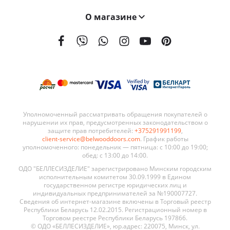
О магазине
На сегодняшний день мы поставляем наши двери в 21 страну мира. География поставок BELWOODDOORS постоянно расширяется. Качество наших дверей, а также выгодные условия сотрудничества являются ключевыми элементами в развитии нашей сети.
Уполномоченный рассматривать обращения покупателей о
нарушении их прав, предусмотренных законодательством о
защите прав потребителей:
+375291991199
,
client-service@belwooddoors.com
. График работы
уполномоченного: понедельник — пятница: с 10:00 до 19:00;
обед: с 13:00 до 14:00.
ОДО "БЕЛЛЕСИЗДЕЛИЕ" зарегистрировано Минским городским
исполнительным комитетом 30.09.1999 в Едином
государственном регистре юридических лиц и
индивидуальных предпринимателей за №190007727.
Сведения об интернет-магазине включены в Торговый реестр
Республики Беларусь 12.02.2015. Регистрационный номер в
Торговом реестре Республики Беларусь 197866.
© ОДО «БЕЛЛЕСИЗДЕЛИЕ», юр.адрес: 220075, Минск, ул.