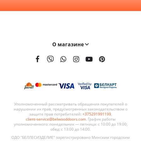
О магазине
На сегодняшний день мы поставляем наши двери в 21 страну мира. География поставок BELWOODDOORS постоянно расширяется. Качество наших дверей, а также выгодные условия сотрудничества являются ключевыми элементами в развитии нашей сети.
Уполномоченный рассматривать обращения покупателей о
нарушении их прав, предусмотренных законодательством о
защите прав потребителей:
+375291991199
,
client-service@belwooddoors.com
. График работы
уполномоченного: понедельник — пятница: с 10:00 до 19:00;
обед: с 13:00 до 14:00.
ОДО "БЕЛЛЕСИЗДЕЛИЕ" зарегистрировано Минским городским