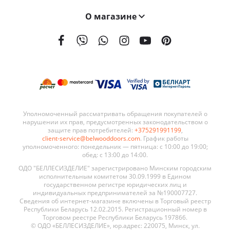
О магазине
На сегодняшний день мы поставляем наши двери в 21 страну мира. География поставок BELWOODDOORS постоянно расширяется. Качество наших дверей, а также выгодные условия сотрудничества являются ключевыми элементами в развитии нашей сети.
Уполномоченный рассматривать обращения покупателей о
нарушении их прав, предусмотренных законодательством о
защите прав потребителей:
+375291991199
,
client-service@belwooddoors.com
. График работы
уполномоченного: понедельник — пятница: с 10:00 до 19:00;
обед: с 13:00 до 14:00.
ОДО "БЕЛЛЕСИЗДЕЛИЕ" зарегистрировано Минским городским
исполнительным комитетом 30.09.1999 в Едином
государственном регистре юридических лиц и
индивидуальных предпринимателей за №190007727.
Сведения об интернет-магазине включены в Торговый реестр
Республики Беларусь 12.02.2015. Регистрационный номер в
Торговом реестре Республики Беларусь 197866.
© ОДО «БЕЛЛЕСИЗДЕЛИЕ», юр.адрес: 220075, Минск, ул.