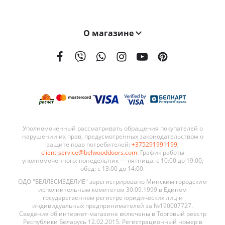
О магазине
На сегодняшний день мы поставляем наши двери в 21 страну мира. География поставок BELWOODDOORS постоянно расширяется. Качество наших дверей, а также выгодные условия сотрудничества являются ключевыми элементами в развитии нашей сети.
Уполномоченный рассматривать обращения покупателей о
нарушении их прав, предусмотренных законодательством о
защите прав потребителей:
+375291991199
,
client-service@belwooddoors.com
. График работы
уполномоченного: понедельник — пятница: с 10:00 до 19:00;
обед: с 13:00 до 14:00.
ОДО "БЕЛЛЕСИЗДЕЛИЕ" зарегистрировано Минским городским
исполнительным комитетом 30.09.1999 в Едином
государственном регистре юридических лиц и
индивидуальных предпринимателей за №190007727.
Сведения об интернет-магазине включены в Торговый реестр
Республики Беларусь 12.02.2015. Регистрационный номер в